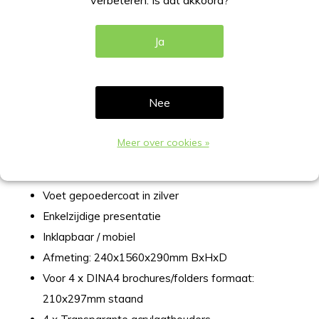
verbeteren. Is dat akkoord?
Zeer stabiele brochurehouder die minimale ruimte
inneemt
Ja
Transparante acryl houders
Verstevigde gevoerde tas met ritssluiting
Nee
Luxe brochurehouder staand voor 4 x
Meer over cookies »
DINA4 brochures:
Kleur/materiaal: Aluminium zilver
Voet gepoedercoat in zilver
Enkelzijdige presentatie
Inklapbaar / mobiel
Afmeting: 240x1560x290mm BxHxD
Voor 4 x DINA4 brochures/folders formaat:
210x297mm staand