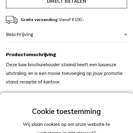
DIRECT BETALEN
Gratis verzending
Vanaf €100,-
Beschrijving
Productomschrijving
Deze luxe brochurehouder staand heeft een luxueuze
uitstraling, en is een mooie toevoeging op jouw promotie
stand, receptie of kantoor.
Dankzij het slimme design is deze luxe brochurehouder
staand gemakkelijk in gebruik en snel op te zetten.
Voorzien van een stevige voet, maakt deze
Wij slaan cookies op om onze website te
brochurehouder erg stabiel en degelijk.