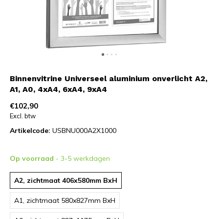
Binnenvitrine Universeel aluminium onverlicht A2,
A1, A0, 4xA4, 6xA4, 9xA4
€102,90
Excl. btw
Artikelcode:
USBNU000A2X1000
Op voorraad
- 3-5 werkdagen
A2, zichtmaat 406x580mm BxH
A1, zichtmaat 580x827mm BxH