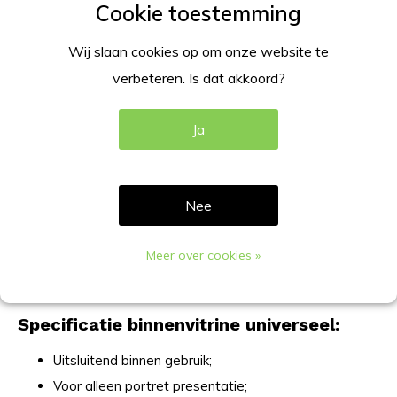
Binnenvitrine Universeel van geanodiseerd aluminium met
een zeer geringe diepte van 27mm. In de formaten A2, A1,
Wij slaan cookies op om onze website te
A0, 4xA4, 6xA4, en 9xA4 leverbaar. Voorzien van een
verbeteren. Is dat akkoord?
magnetische achterwand, en middels slot afsluitbaar.
Ja
Strakke binnenvitrine universeel
uitgevoerd in aluminium.
Nee
Voor zowel posters in de formaten A2, A1 en A0, als voor
A4 papiermaat in de aantallen 4xA4, 6xA4 en 9xA4
Meer over cookies »
formaat.
Specificatie binnenvitrine universeel:
Uitsluitend binnen gebruik;
Voor alleen portret presentatie;