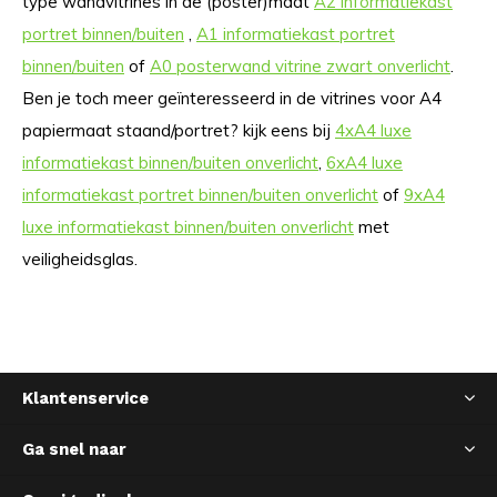
type wandvitrines in de (poster)maat
A2 informatiekast
portret binnen/buiten
,
A1 informatiekast portret
binnen/buiten
of
A0 posterwand vitrine zwart onverlicht
.
Ben je toch meer geïnteresseerd in de vitrines voor A4
papiermaat staand/portret? kijk eens bij
4xA4 luxe
informatiekast binnen/buiten onverlicht
,
6xA4 luxe
informatiekast portret binnen/buiten onverlicht
of
9xA4
luxe informatiekast binnen/buiten onverlicht
met
veiligheidsglas.
Klantenservice
Ga snel naar