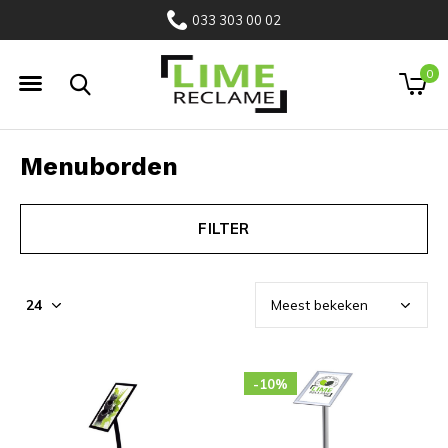
033 303 00 02
0
Menuborden
FILTER
-10%