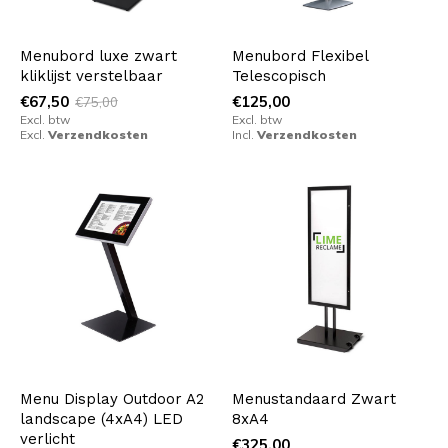
Menubord luxe zwart
Menubord Flexibel
kliklijst verstelbaar
Telescopisch
€67,50
€125,00
€75,00
Excl. btw
Excl. btw
Excl.
Verzendkosten
Incl.
Verzendkosten
Menu Display Outdoor A2
Menustandaard Zwart
landscape (4xA4) LED
8xA4
verlicht
€325,00