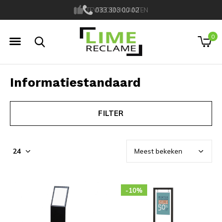
TEVREDEN KLANTEN
033 303 00 02
0
Informatiestandaard
FILTER
-10%