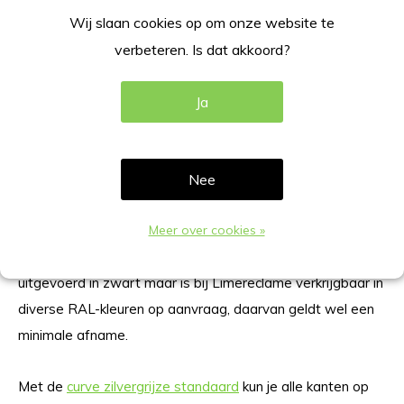
bijvoorbeeld aan de entree van een restaurant, zorg- of
Wij slaan cookies op om onze website te
andere instelling, een bijeenkomst of een vergadering.
verbeteren. Is dat akkoord?
Informatiestandaard assortiment
Ja
Limereclame biedt mooi uitgevoerde en vormgegeven
informatiestandaards die passen in elke omgeving. De
uitvoering
Luxe A4 zwart is voorzien van een magnetische
Nee
rand
. De standaard weegt slechts 5 kilo en is daarom
eenvoudig te verplaatsen. Compleet en volledig
Meer over cookies »
gemonteerd geleverd. Deze informatiestandaard is
uitgevoerd in zwart maar is bij Limereclame verkrijgbaar in
diverse RAL-kleuren op aanvraag, daarvan geldt wel een
minimale afname.
Met de
curve zilvergrijze standaard
kun je alle kanten op