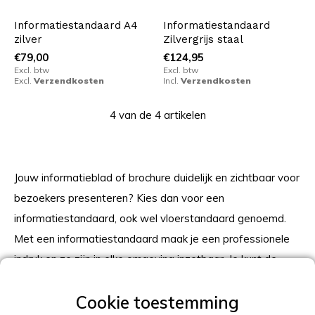
Informatiestandaard A4
Informatiestandaard
zilver
Zilvergrijs staal
€79,00
€124,95
Excl. btw
Excl. btw
Excl.
Verzendkosten
Incl.
Verzendkosten
4 van de 4 artikelen
Jouw informatieblad of brochure duidelijk en zichtbaar voor
bezoekers presenteren? Kies dan voor een
informatiestandaard, ook wel vloerstandaard genoemd.
Met een informatiestandaard maak je een professionele
indruk en ze zijn in elke omgeving inzetbaar. Je kunt de
informatiestandaard gebruiken op een beurs of in een
showroom maar ook in tal van andere omgevingen. Denk