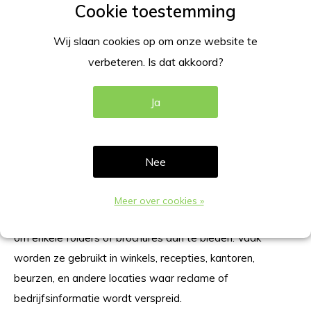
€33,00
Excl. btw
Excl.
Verzendkosten
Wij slaan cookies op om onze website te
verbeteren. Is dat akkoord?
5 van de 5 artikelen
Ja
Wat zijn wand folderhouders?
Wand folderhouders zijn houders die op de wand
Nee
bevestigd/geschroefd worden om zo de folders of
brochures te kunnen presenteren. Het wordt ook wel
Meer over cookies »
wand folderdisplay genoemd die speciaal zijn ontworpen
om enkele folders of brochures aan te bieden. Vaak
worden ze gebruikt in winkels, recepties, kantoren,
beurzen, en andere locaties waar reclame of
bedrijfsinformatie wordt verspreid.