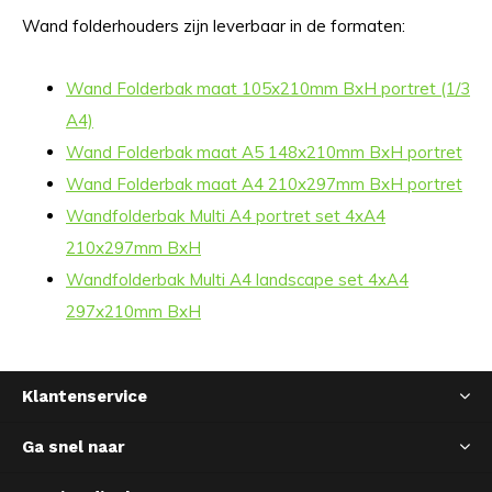
Wand folderhouders zijn leverbaar in de formaten:
Wand Folderbak maat 105x210mm BxH portret (1/3
A4)
Wand Folderbak maat A5 148x210mm BxH portret
Wand Folderbak maat A4 210x297mm BxH portret
Wandfolderbak Multi A4 portret set 4xA4
210x297mm BxH
Wandfolderbak Multi A4 landscape set 4xA4
297x210mm BxH
Klantenservice
Ga snel naar