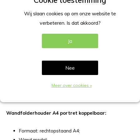
DIRECT BETALEN
Wij slaan cookies op om onze website te
Gratis verzending
Vanaf €100,-
verbeteren. Is dat akkoord?
Beschrijving
Ja
Productomschrijving
Nee
Deze wandfolderhouder A4 zijn multifunctioneel
toepasbaar. Set wordt geleverd per 4 stuks. Door het
Meer over cookies »
innovatieve koppelsysteem kunt u de folders zowel naast
als onder elkaar presenteren. Incl. verdeler.
Wandfolderhouder A4 portret koppelbaar:
Formaat: rechtopstaand A4;
Wand model;