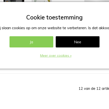
 slaan cookies op om onze website te verbeteren. Is dat akko
Ja
Nee
enukaarthouder verlicht zwart of
Prijskaarthouder portre
it
boorgaten
19,95
€2,49
Meer over cookies »
cl. btw
Excl. btw
cl.
Verzendkosten
Excl.
Verzendkosten
12 van de 12 arti