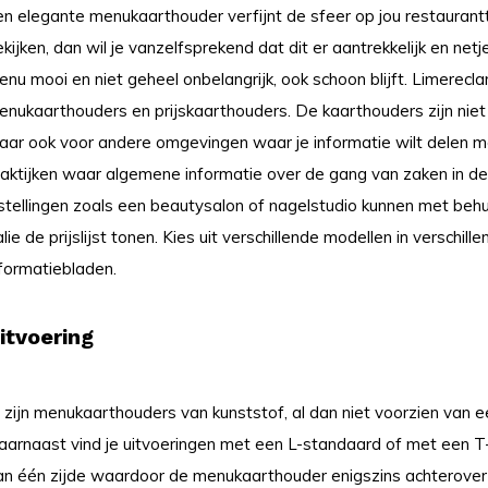
en elegante menukaarthouder verfijnt de sfeer op jou restaurant
kijken, dan wil je vanzelfsprekend dat dit er aantrekkelijk en netj
enu mooi en niet geheel onbelangrijk, ook schoon blijft. Limerec
enukaarthouders en prijskaarthouders. De kaarthouders zijn niet
aar ook voor andere omgevingen waar je informatie wilt delen 
raktijken waar algemene informatie over de gang van zaken in de
nstellingen zoals een beautysalon of nagelstudio kunnen met beh
lie de prijslijst tonen. Kies uit verschillende modellen in verschi
nformatiebladen.
itvoering
 zijn menukaarthouders van kunststof, al dan niet voorzien van e
aarnaast vind je uitvoeringen met een L-standaard of met een 
an één zijde waardoor de menukaarthouder enigszins achterover