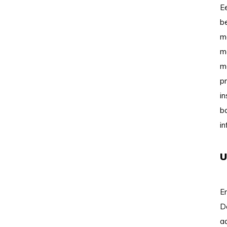
E
be
m
m
m
p
i
ba
i
U
Er
D
a