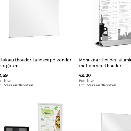
rijskaarthouder landscape zonder
Menukaarthouder alumi
oorgaten
met acrylaathouder
2,69
€9,00
cl. btw
Excl. btw
cl.
Verzendkosten
Excl.
Verzendkosten