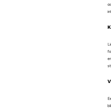
a
in
K
L
f
e
st
V
E
b