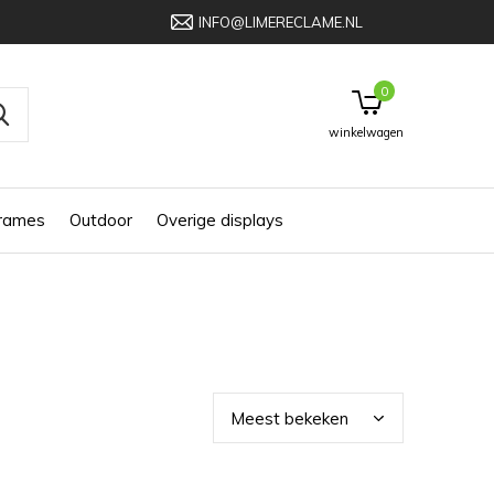
INFO@LIMERECLAME.NL
0
winkelwagen
frames
Outdoor
Overige displays