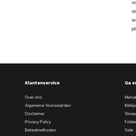
v
aa
w
pl
Klantenservice
Ga s
Over ons
Menu
Algemene Voorwaarden
Kliklij
Disclaimer
Stoe
Privacy Policy
Folde
Betaalmethoden
Sale