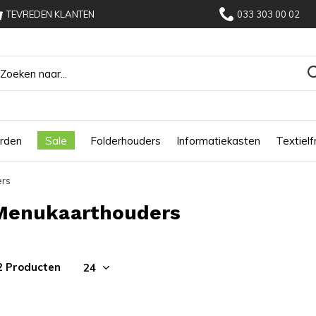
TEVREDEN KLANTEN
033 303 00 02
rden
Sale
Folderhouders
Informatiekasten
Textiel
ers
Menukaarthouders
2 Producten