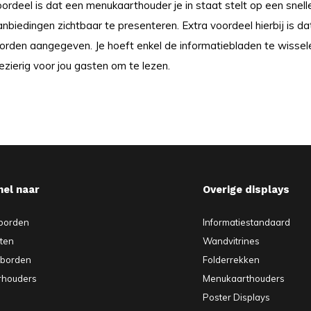
oordeel is dat een menukaarthouder je in staat stelt op een sne
nbiedingen zichtbaar te presenteren. Extra voordeel hierbij is d
orden aangegeven. Je hoeft enkel de informatiebladen te wissele
ezierig voor jou gasten om te lezen.
nel naar
Overige displays
borden
Informatiestandaard
sten
Wandvitrines
pborden
Folderrekken
rhouders
Menukaarthouders
Poster Displays