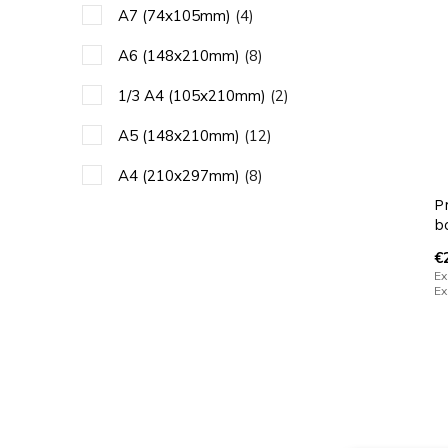
A7 (74x105mm)
(4)
A6 (148x210mm)
(8)
1/3 A4 (105x210mm)
(2)
A5 (148x210mm)
(12)
A4 (210x297mm)
(8)
P
A3 (297x420mm)
(5)
b
DL (99x210mm)
(1)
€
Ex
Ex