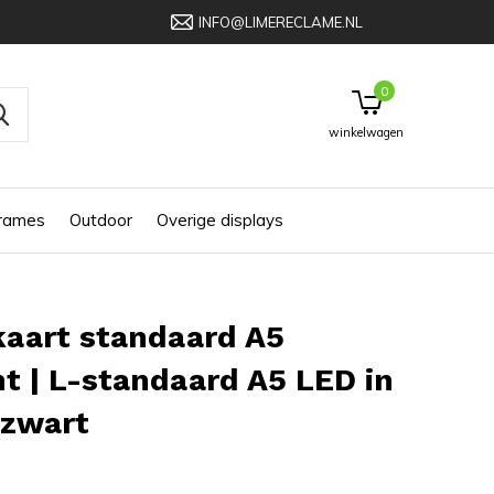
INFO@LIMERECLAME.NL
0
winkelwagen
frames
Outdoor
Overige displays
aart standaard A5
ht | L-standaard A5 LED in
 zwart