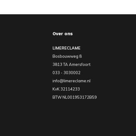
Over ons
LIMERECLAME
Bosbouwweg 8
3813 TA Amersfoort
033 - 3030002
info@limereclame.nl
KvK 32114233
BTW NL001953172B59