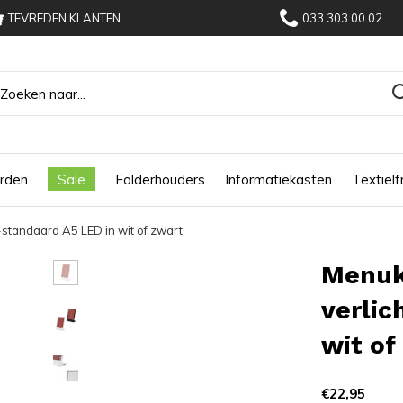
TEVREDEN KLANTEN
033 303 00 02
rden
Sale
Folderhouders
Informatiekasten
Textiel
-standaard A5 LED in wit of zwart
Menuk
verlic
wit of
€22,95