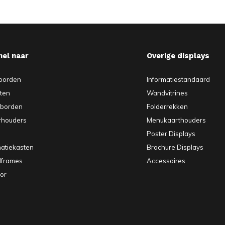
nel naar
Overige displays
borden
Informatiestandaard
sten
Wandvitrines
pborden
Folderrekken
rhouders
Menukaarthouders
Poster Displays
matiekasten
Brochure Displays
elframes
Accessoires
or