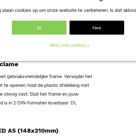
et LED verlichting staat altijd solide. Met
er, stabiel licht gedurende 8 tot 10 uur op
 slaan cookies op om onze website te verbeteren. Is dat akko
B-C-oplaadpoort aan de onderkant en is
everde USB-C-kabel kun je de standaard snel
Ja
Nee
dig en zet hem aan met de aan/uit-knop aan
Meer over cookies »
eclame
et gebruiksvriendelijke frame. Verwijder het
 te openen, haal de plastic afdekking met
e stevig vast. Sluit het frame en jouw
d is in 2 DIN-formaten leverbaar: DL
LED A5 (148x210mm)