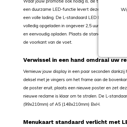
Waar jouw promotie ook nodig is, de tafelstandaard m
een duurzame LED-functie levert deze standaard held
Wij
een volle lading. De L-standaard LED heeft een US
volledig opgeladen in ongeveer 2,5 uur. Met meegel
en eenvoudig opladen. Plaats de standaard waar no
de voorkant van de voet.
Verwissel in een hand omdraai uw r
Vernieuw jouw display in een paar seconden dankzij h
deksel met je vingers om het frame aan de bovenkant
de poster eruit, plaats een nieuwe poster en zet dez
nieuwe reclame is klaar om te stralen. De L-standaar
(99x210mm) of A5 (148x210mm) BxH.
Menukaart standaard verlicht met 