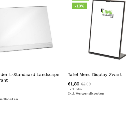
-10%
uder L-Standaard Landscape
Tafel Menu Display Zwart
rant
€1,80
€2,00
Excl. btw
Excl.
Verzendkosten
endkosten