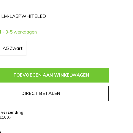
LM-LA5PWHITELED
d
- 3-5 werkdagen
A5 Zwart
TOEVOEGEN AAN WINKELWAGEN
DIRECT BETALEN
s verzending
€100,-
g