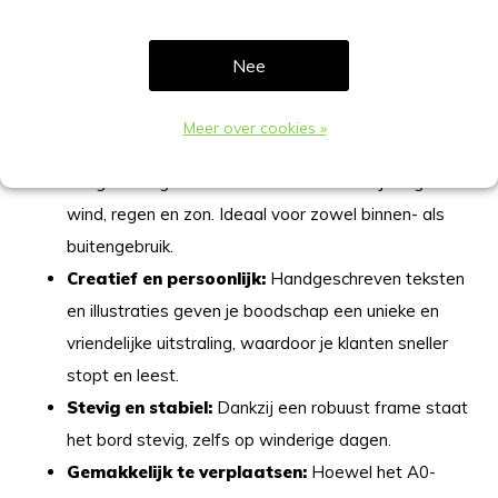
Flexibel & eenvoudig aanpasbaar:
Schrijf met
krijt of krijtstift en verander de boodschap in een
Nee
handomdraai. Ideaal voor dagaanbiedingen, specials
of tijdelijke acties.
Meer over cookies »
Duurzaam en weerbestendig:
Gemaakt van
hoogwaardige materialen die bestand zijn tegen
wind, regen en zon. Ideaal voor zowel binnen- als
buitengebruik.
Creatief en persoonlijk:
Handgeschreven teksten
en illustraties geven je boodschap een unieke en
vriendelijke uitstraling, waardoor je klanten sneller
stopt en leest.
Stevig en stabiel:
Dankzij een robuust frame staat
het bord stevig, zelfs op winderige dagen.
Gemakkelijk te verplaatsen:
Hoewel het A0-