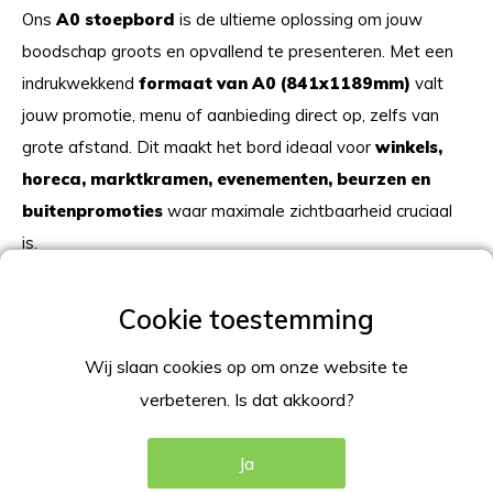
Ons
A0 stoepbord
is de ultieme oplossing om jouw
boodschap groots en opvallend te presenteren. Met een
indrukwekkend
formaat van A0 (841x1189mm)
valt
jouw promotie, menu of aanbieding direct op, zelfs van
grote afstand. Dit maakt het bord ideaal voor
winkels,
horeca, marktkramen, evenementen, beurzen en
buitenpromoties
waar maximale zichtbaarheid cruciaal
is.
Belangrijkste voordelen van het A0
stoepbord:
Wij slaan cookies op om onze website te
Groot formaat voor maximale impact:
Het
verbeteren. Is dat akkoord?
royale A0-formaat trekt de aandacht van
voorbijgangers al van ver. Perfect voor grote
Ja
aanbiedingen, menu’s of promoties.