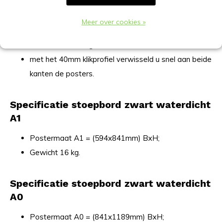
Beide zeiden een zwart gepoedercoate kliklijst;
Kunststof hoeken (niet scherp);
Meer over cookies »
Waterdicht;
Binnen en buiten gebruik;
met het 40mm klikprofiel verwisseld u snel aan beide
kanten de posters.
Specificatie stoepbord zwart waterdicht
A1
Postermaat A1 = (594x841mm) BxH;
Gewicht 16 kg.
Specificatie stoepbord zwart waterdicht
A0
Postermaat A0 = (841x1189mm) BxH;