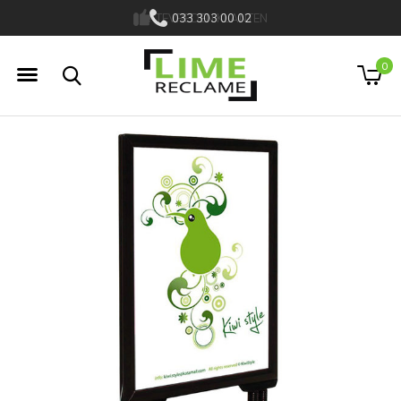
033 303 00 02
0