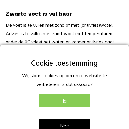
Zwarte voet is vul baar
De voet is te vullen met zand of met (antivries)water.
Advies is te vullen met zand, want met temperaturen
onder de 0C vriest het water, en zonder antivries gaat
hierdoor de voet barsten.
Specificatie
Wij slaan cookies op om onze website te
Zwarte kunststofvoet, met 2 wieltjes, voor het
verbeteren. Is dat akkoord?
makkelijk verplaatsen;
Voet vulbaar met (antivries)water of zand;
Ja
ADVIES: waterbase te vullen met zand;
Incl. UV anti reflex beschermfolie;
Dubbelzijdig gebruik;
Nee