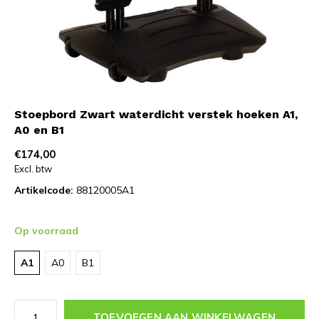
Stoepbord Zwart waterdicht verstek hoeken A1,
A0 en B1
€174,00
Excl. btw
Artikelcode:
88120005A1
Op voorraad
A1
A0
B1
TOEVOEGEN AAN WINKELWAGEN