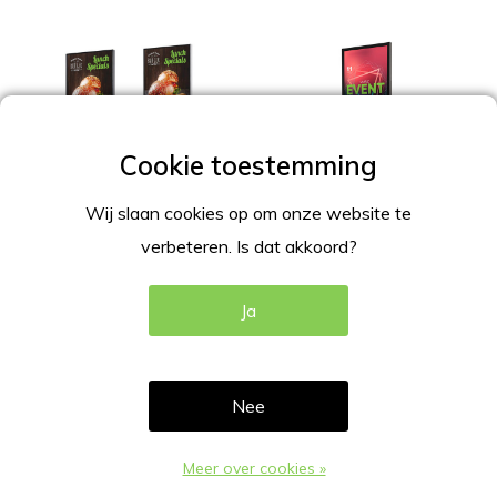
Wij slaan cookies op om onze website te
verbeteren. Is dat akkoord?
Digitaal Reclamebord
Digitale totem plug en
binnen
play
Ja
€2.099,00
€1.599,00
Excl. btw
Excl. btw
Incl.
Verzendkosten
Incl.
Verzendkosten
Nee
10 van de 10 artikelen
Meer over cookies »