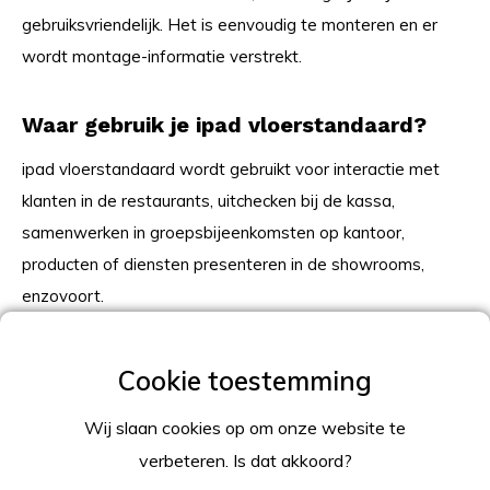
gebruiksvriendelijk. Het is eenvoudig te monteren en er
wordt montage-informatie verstrekt.
Waar gebruik je ipad vloerstandaard?
ipad vloerstandaard wordt gebruikt voor interactie met
klanten in de restaurants, uitchecken bij de kassa,
samenwerken in groepsbijeenkomsten op kantoor,
producten of diensten presenteren in de showrooms,
enzovoort.
De iPad Display Standaard is ook ideaal voor
evenementen, tentoonstellingen, winkels, pop-upshows,
conferenties, enz. Inderdaad, de gebruiksplaats hangt af
Wij slaan cookies op om onze website te
van hoe het te gebruiken. Daarom past het in alle
verbeteren. Is dat akkoord?
binnenruimtes.