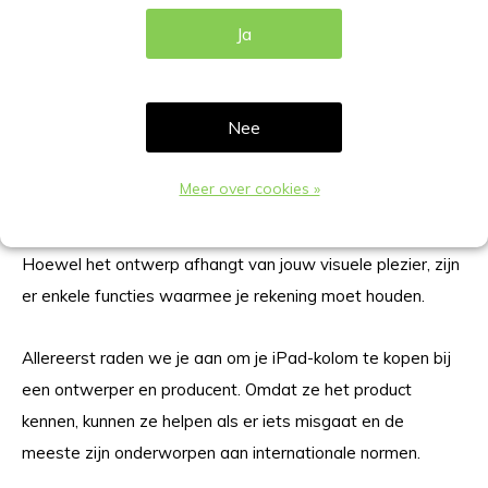
Ja
Hoe kies je de beste iPad-houder?
Als je besluit een ipad vloerstandaard aan te schaffen,
Nee
vraag je je vast af hoe je de beste iPad-houder kiest. Er
zijn veel iPad-kolommen op de markt, wat klanten erg in
Meer over cookies »
verwarring brengt.
Hoewel het ontwerp afhangt van jouw visuele plezier, zijn
er enkele functies waarmee je rekening moet houden.
Allereerst raden we je aan om je iPad-kolom te kopen bij
een ontwerper en producent. Omdat ze het product
kennen, kunnen ze helpen als er iets misgaat en de
meeste zijn onderworpen aan internationale normen.