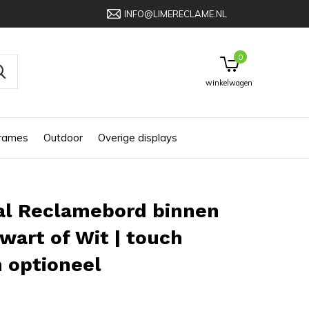
INFO@LIMERECLAME.NL
0
winkelwagen
frames
Outdoor
Overige displays
al Reclamebord binnen
Zwart of Wit | touch
 optioneel