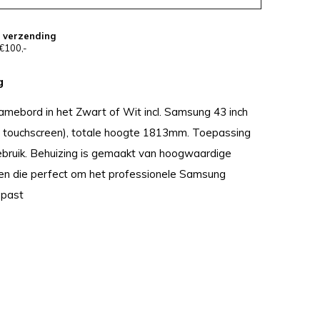
s verzending
€100,-
g
lamebord in het Zwart of Wit incl. Samsung 43 inch
e touchscreen), totale hoogte 1813mm. Toepassing
gebruik. Behuizing is gemaakt van hoogwaardige
en die perfect om het professionele Samsung
 past