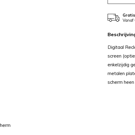
Grati
Vanaf 
Beschrijvin
Digitaal Rec
screen (opti
enkelzijdig 
metalen plat
scherm heen
cherm