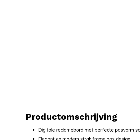
Productomschrijving
Digitale reclamebord met perfecte pasvorm s
Elegant en modern strak frameloos design