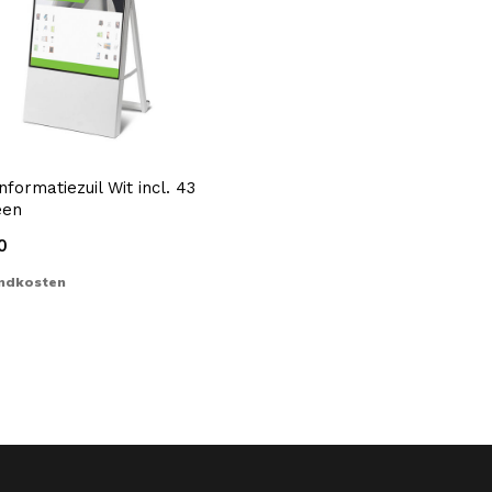
informatiezuil Wit incl. 43
een
0
ndkosten