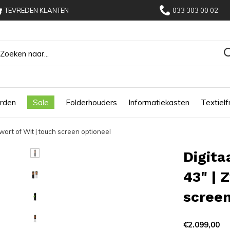
TEVREDEN KLANTEN
033 303 00 02
rden
Sale
Folderhouders
Informatiekasten
Textiel
art of Wit | touch screen optioneel
Digita
43" | 
screen
€2.099,00