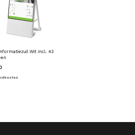
informatiezuil Wit incl. 43
een
0
ndkosten