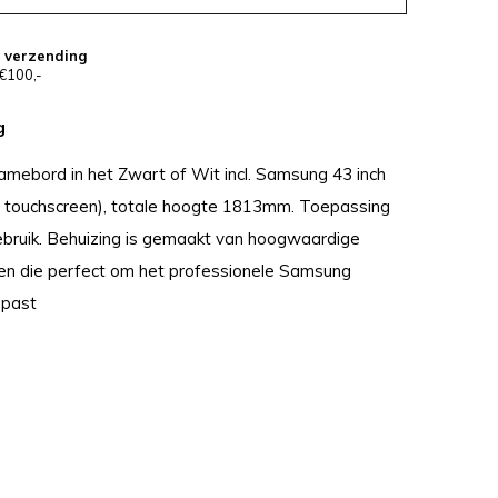
s verzending
€100,-
g
lamebord in het Zwart of Wit incl. Samsung 43 inch
e touchscreen), totale hoogte 1813mm. Toepassing
gebruik. Behuizing is gemaakt van hoogwaardige
en die perfect om het professionele Samsung
 past