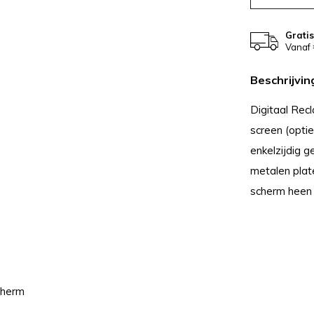
Grati
Vanaf 
Beschrijvin
Digitaal Rec
screen (opti
enkelzijdig 
metalen plat
scherm heen
cherm