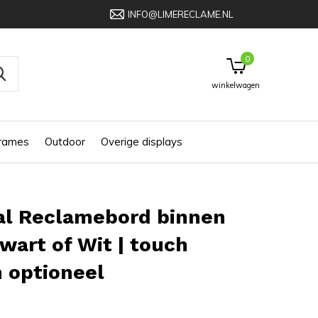
INFO@LIMERECLAME.NL
0
winkelwagen
frames
Outdoor
Overige displays
al Reclamebord binnen
Zwart of Wit | touch
 optioneel