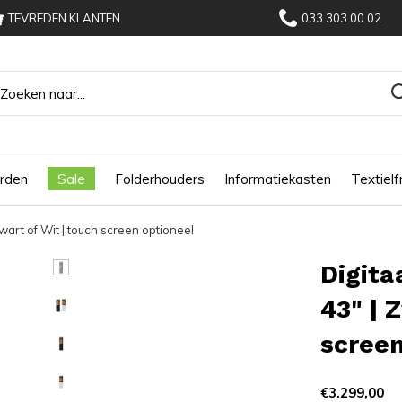
TEVREDEN KLANTEN
033 303 00 02
rden
Sale
Folderhouders
Informatiekasten
Textiel
art of Wit | touch screen optioneel
Digita
43" | 
screen
€3.299,00