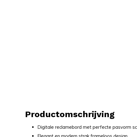
Productomschrijving
Digitale reclamebord met perfecte pasvorm s
Elegant en modern strak frameloos design