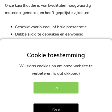
Onze kaarthouder is van kwalitatief hoogwaardig
materiaal gemaakt, en heeft gepolijste zijkanten.
Geschikt voor bureau of balie presentatie
Dubbelzijdig te gebruiken en eenvoudig
verwisselbaar
Kwalitatief hoogwaardig materiaal en gepolijste
zijkanten
Wij slaan cookies op om onze website te
L-standaard Kaarthouder A8 , A7 en A6 landscape:
verbeteren. Is dat akkoord?
A8 74x53mm (BxH), A7 105x74mm (BxH), A6
Ja
148x105mm (BxH);
Transparant, glashelder;
Acrylaat 1,5mm;
Nee