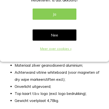
verbeteren. Is dat akkoord?
Specificatie zilveren menustandaard
2xA4 portret onverlicht
Ja
Formaat 2xA4 210x297mm BxH (A3 landscape);
Afmeting 505x1150x450mm (B vitrine x Hoogte x D
Nee
vitrine);
Incl. (afsluitbaar) slot;
Meer over cookies »
Stalen gepoedercoate voet;
Waterbestendigd, buiten overdekt te gebruiken;
Materiaal zilver geanodiseerd aluminium;
Achterwand vitrine whiteboard (voor magneten of
dry wipe markeerstiften excl.);
Onverlicht uitgevoerd;
Top kaart t.b.v. logo (excl. logo bedrukking);
Gewicht voetplaat 4,78kg.