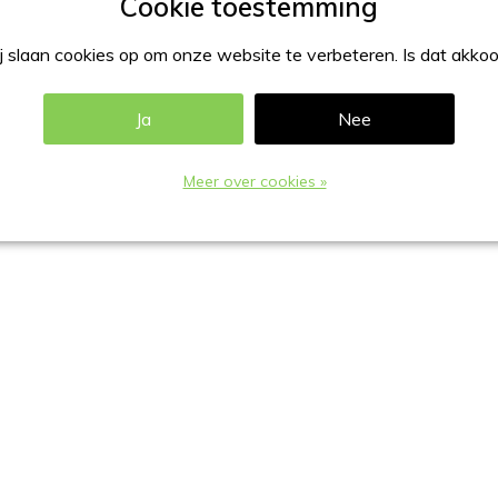
 slaan cookies op om onze website te verbeteren. Is dat akko
Ja
Nee
oerd in staaldraad gecoat in RAL-9006.
Meer over cookies »
maat) of 99x210mm (=1/3 A4 formaat):