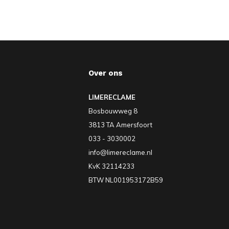
Over ons
LIMERECLAME
Bosbouwweg 8
3813 TA Amersfoort
033 - 3030002
info@limereclame.nl
KvK 32114233
BTW NL001953172B59