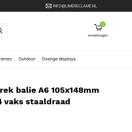
INFO@LIMERECLAME.NL
0
winkelwagen
frames
Outdoor
Overige displays
rrek balie A6 105x148mm
 vaks staaldraad