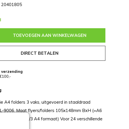
20401805
d
TOEVOEGEN AAN WINKELWAGEN
DIRECT BETALEN
s verzending
€100,-
g
ie A4 folders 3 vaks, uitgevoerd in staaldraad
AL-9006. Maat flyers/folders 105x148mm BxH (=A6
99x210mm (=1/3 A4 formaat) Voor 24 verschillende