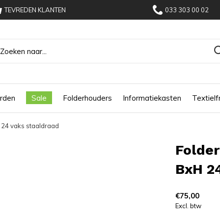
TEVREDEN KLANTEN
033 303 00 02
rden
Sale
Folderhouders
Informatiekasten
Textiel
24 vaks staaldraad
Folde
BxH 24
€75,00
Excl. btw