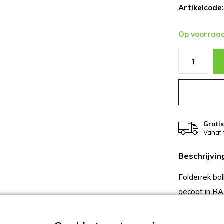
Artikelcode:
Op voorraa
Grati
Vanaf 
Beschrijvin
Folderrek bal
gecoat in R
formaat) of 
folders.