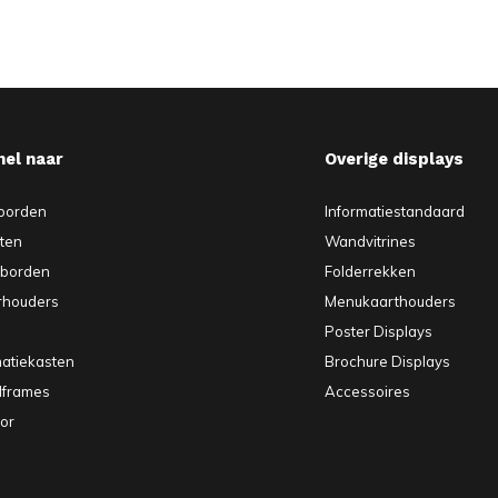
nel naar
Overige displays
borden
Informatiestandaard
sten
Wandvitrines
pborden
Folderrekken
rhouders
Menukaarthouders
Poster Displays
matiekasten
Brochure Displays
elframes
Accessoires
or