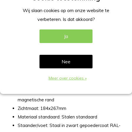
Deze luxe informatiestandaard wordt standaard geleverd
Wij slaan cookies op om onze website te
in zwart gepoedercoat diepzwart. (RAL
verbeteren. Is dat akkoord?
9005). Wil je liever een andere kleur? Op aanvraag is deze
informatiestandaard verkrijgbaar in
Ja
vele andere RAL-kleuren (vanaf 10 stuks in een andere
RAL-kleur).
Nee
Specificaties informatiestandaard
Meer over cookies »
Maat: A4 (210x297mm) portret-staand
Materiaal A4 houder: Acrylaat helder met
magnetische rand
Zichtmaat: 184x267mm
Materiaal standaard: Stalen standaard
Staander/voet: Staal in zwart gepoedercoat RAL-