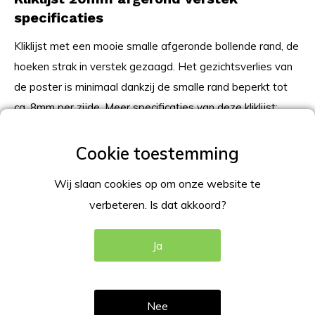
specificaties
Kliklijst met een mooie smalle afgeronde bollende rand, de
hoeken strak in verstek gezaagd. Het gezichtsverlies van
de poster is minimaal dankzij de smalle rand beperkt tot
ca. 8mm per zijde. Meer specificaties van deze kliklijst:
Profiel breedte 20mm afgerond bollend;
Weinig verlies van de zichtmaat (8 mm per zijde);
Wij slaan cookies op om onze website te
Gemonteerde verstek hoeken;
verbeteren. Is dat akkoord?
Achterwand Polystyreen;
Van hoogwaardig aluminium (zilver geanodiseerd);
Ja
Met antireflex beschermfolie (ontspiegeld);
Wandmontage d.m.v. ophangogen achterzijde;
Verkrijgbaar in A5, A4, A3, A2 en A1-formaat;
Nee
Binnen gebruik in panden of gebouwen (kliklijst is niet