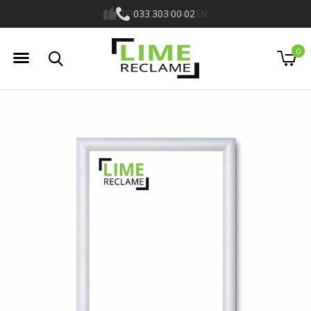
033 303 00 02
0