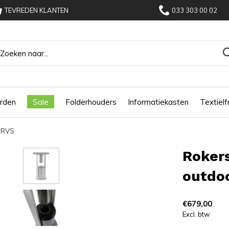
TEVREDEN KLANTEN
033 303 00 02
rden
Sale
Folderhouders
Informatiekasten
Textiel
| RVS
Rokers
outdoo
€679,00
Excl. btw