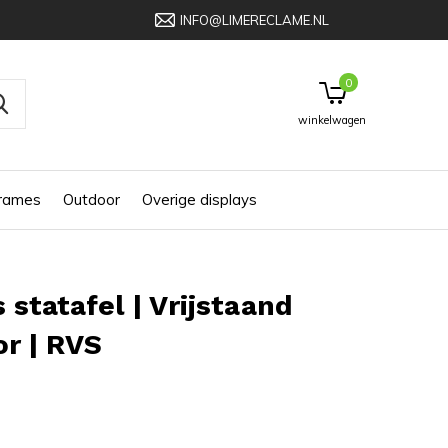
INFO@LIMERECLAME.NL
0
winkelwagen
frames
Outdoor
Overige displays
 statafel | Vrijstaand
r | RVS