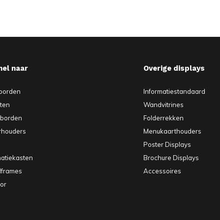
nel naar
Overige displays
borden
Informatiestandaard
sten
Wandvitrines
pborden
Folderrekken
rhouders
Menukaarthouders
Poster Displays
matiekasten
Brochure Displays
elframes
Accessoires
or