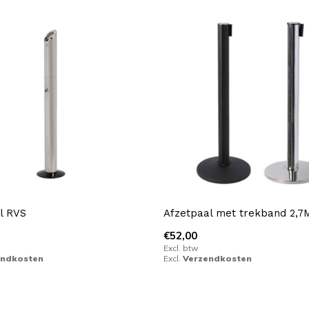
l RVS
Afzetpaal met trekband 2,7
€52,00
Excl. btw
endkosten
Excl.
Verzendkosten