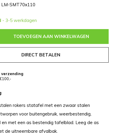
LM-SMT70x110
d
- 3-5 werkdagen
TOEVOEGEN AAN WINKELWAGEN
DIRECT BETALEN
s verzending
€100,-
g
jstalen rokers statafel met een zwaar stalen
ntworpen voor buitengebruik, weerbestendig,
en met een as bestendig tafelblad. Leeg de as
t de uitneembare afvalbak.