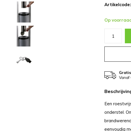
Artikelcode:
Op voorraa
Grati
Vanaf 
Beschrijvin
Een roestvri
onderstel. O
brandwerend 
eenvoudig me