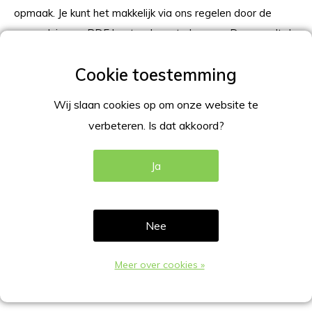
opmaak. Je kunt het makkelijk via ons regelen door de
opmaak in een PDF bestand aan te leveren. Dan wordt de
print tegelijk geleverd met het textielframe hangend LED
verlicht. Of je bestelt alleen het textielframe hangend LED
verlicht, en laat bij jouw eigen drukker een print opmaken,
Wij slaan cookies op om onze website te
en afdrukken. Bij Maak een Keuze* kun je de juiste optie
verbeteren. Is dat akkoord?
kiezen, frame zonder print, frame met print, of print only.
Ja
Template voor print A1 (594x841mm)
Template voor print A0 841x1189mm)
Template voor print 2000x1000mm
Nee
Print template uitleg
Meer over cookies »
Specificatie Textielframe Hangend LED
A1