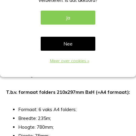
verbeteren. Is dat akkoord?
DIRECT BETALEN
Ja
Gratis verzending
Vanaf €100,-
Beschrijving
Nee
Productomschrijving
Meer over cookies »
Wand Folderrek A4 folders 6 vaks, uitgevoerd in
staaldraad gecoat in RAL-9006.
T.b.v. formaat folders 210x297mm BxH (=A4 formaat):
Formaat: 6 vaks A4 folders;
Breedte: 235m;
Hoogte: 780mm;
Diepte: 75mm;