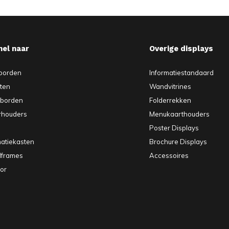
nel naar
Overige displays
borden
Informatiestandaard
sten
Wandvitrines
pborden
Folderrekken
rhouders
Menukaarthouders
Poster Displays
matiekasten
Brochure Displays
elframes
Accessoires
or