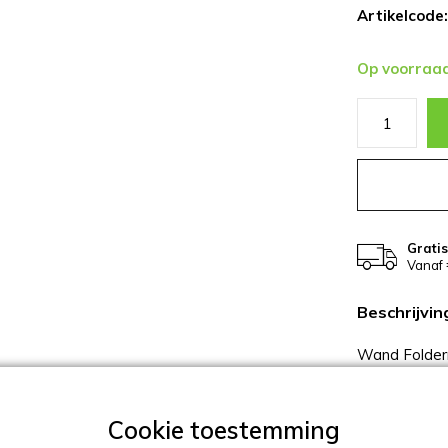
Artikelcode:
Op voorraa
Grati
Vanaf 
Beschrijvin
Wand Folderr
gecoat in R
formaat) Voor