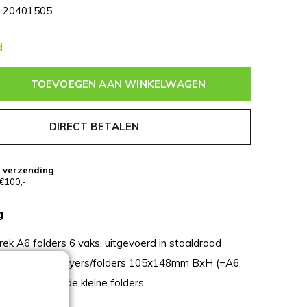
20401505
d
TOEVOEGEN AAN WINKELWAGEN
DIRECT BETALEN
s verzending
€100,-
g
ek A6 folders 6 vaks, uitgevoerd in staaldraad
AL-9006. Voor flyers/folders 105x148mm BxH (=A6
 6 verschillende kleine folders.