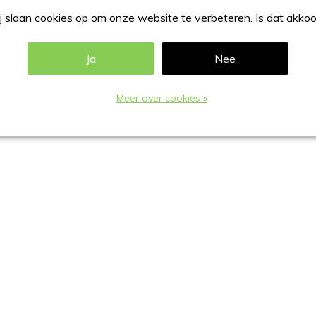
 slaan cookies op om onze website te verbeteren. Is dat akko
Ja
Nee
aaldraad gecoat in RAL-9006.
Meer over cookies »
A6 formaat):