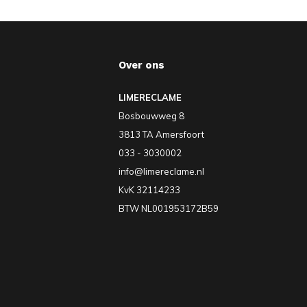
Over ons
LIMERECLAME
Bosbouwweg 8
3813 TA Amersfoort
033 - 3030002
info@limereclame.nl
KvK 32114233
BTW NL001953172B59