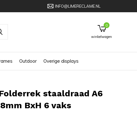
INFO@LIMERECLAME.NL
0
winkelwagen
frames
Outdoor
Overige displays
Folderrek staaldraad A6
48mm BxH 6 vaks