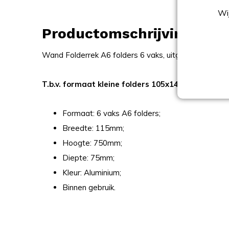
Wij
Productomschrijving
Wand Folderrek A6 folders 6 vaks, uitgevoerd in st
T.b.v. formaat kleine folders 105x148mm BxH (=
Formaat: 6 vaks A6 folders;
Breedte: 115mm;
Hoogte: 750mm;
Diepte: 75mm;
Kleur: Aluminium;
Binnen gebruik.