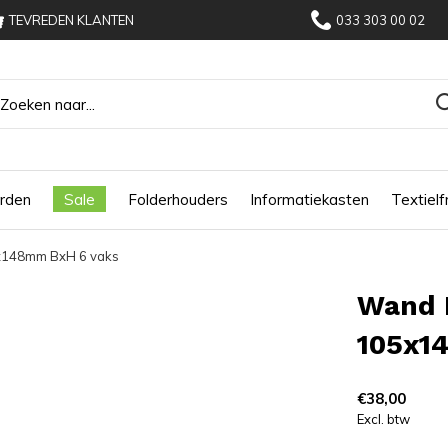
TEVREDEN KLANTEN
033 303 00 02
rden
Sale
Folderhouders
Informatiekasten
Textiel
5x148mm BxH 6 vaks
Wand 
105x1
€38,00
Excl. btw