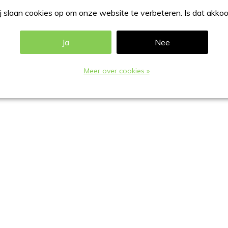
 slaan cookies op om onze website te verbeteren. Is dat akko
Ja
Nee
oerd in staaldraad gecoat in RAL-9006.
Meer over cookies »
A6 formaat):