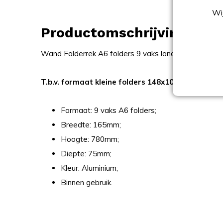
Wij
Productomschrijving
Wand Folderrek A6 folders 9 vaks landscape, uitgev
T.b.v. formaat kleine folders 148x105mm BxH (=
Formaat: 9 vaks A6 folders;
Breedte: 165mm;
Hoogte: 780mm;
Diepte: 75mm;
Kleur: Aluminium;
Binnen gebruik.