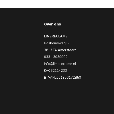
Over ons
LIMERECLAME
Bosbouwweg 8
3813 TA Amersfoort
033 - 3030002
info@limereclame.nl
KvK 32114233
BTW NL001953172B59