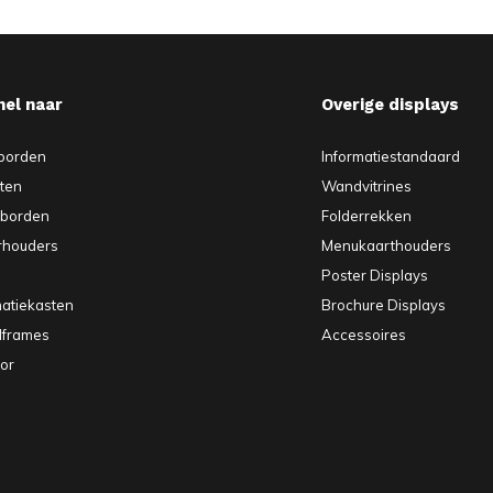
nel naar
Overige displays
borden
Informatiestandaard
sten
Wandvitrines
pborden
Folderrekken
rhouders
Menukaarthouders
Poster Displays
matiekasten
Brochure Displays
elframes
Accessoires
or