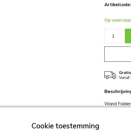
Artikelcode:
Op voorraa
Grati
Vanaf 
Beschrijvin
Wand Folderr
gecoat in R
formaat) land