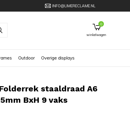
INFO@LIMERECLAME.NL
0
winkelwagen
frames
Outdoor
Overige displays
Folderrek staaldraad A6
05mm BxH 9 vaks