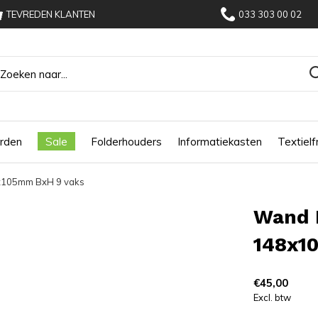
TEVREDEN KLANTEN
033 303 00 02
rden
Sale
Folderhouders
Informatiekasten
Textiel
8x105mm BxH 9 vaks
Wand 
148x1
€45,00
Excl. btw