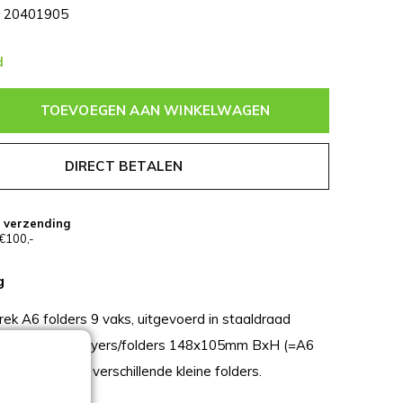
20401905
d
TOEVOEGEN AAN WINKELWAGEN
DIRECT BETALEN
s verzending
€100,-
g
ek A6 folders 9 vaks, uitgevoerd in staaldraad
AL-9006. Voor flyers/folders 148x105mm BxH (=A6
scape. Voor 9 verschillende kleine folders.