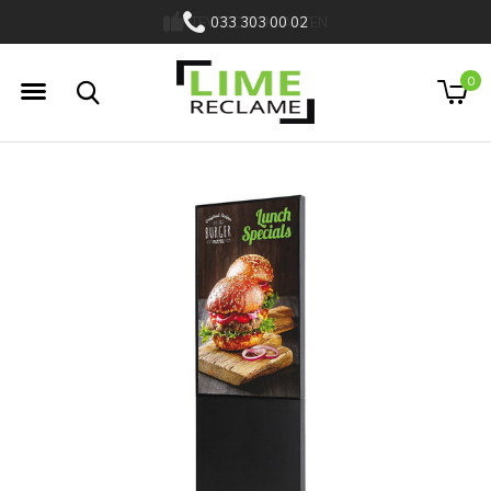
033 303 00 02
0