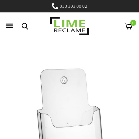
033 303 00 02
0