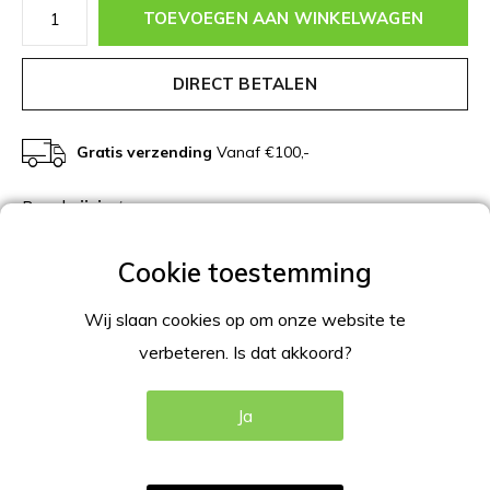
TOEVOEGEN AAN WINKELWAGEN
DIRECT BETALEN
Gratis verzending
Vanaf €100,-
Beschrijving
Productomschrijving
Gebruik deze folderhouder om uw producten en diensten
Wij slaan cookies op om onze website te
met een brochure te presenteren. Geschikt voor bureau of
verbeteren. Is dat akkoord?
balie presentatie. Leverbaar in helder/transparant, en
diverse (neon) kleuren.
Ja
Informatie folderhouder A4 (210x297mm) BxH