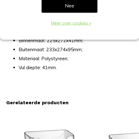
enkelvoudig staand:
Nee
Formaat: portret A4;
Meer over cookies »
Afmeting: 210x297mm (BxH);
Binnenmaat: 225x272x41mm;
Buitenmaat: 233x274x95mm;
Materiaal: Polystyreen;
Vul diepte: 41mm.
Gerelateerde producten