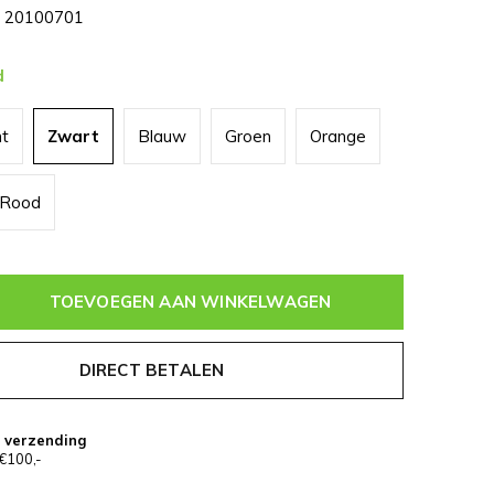
20100701
d
nt
Zwart
Blauw
Groen
Orange
Rood
TOEVOEGEN AAN WINKELWAGEN
DIRECT BETALEN
s verzending
€100,-