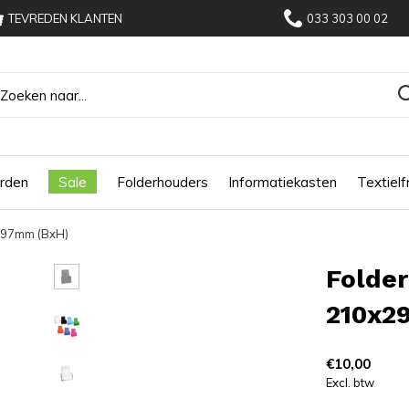
TEVREDEN KLANTEN
033 303 00 02
rden
Sale
Folderhouders
Informatiekasten
Textiel
297mm (BxH)
Folde
210x2
€10,00
Excl. btw