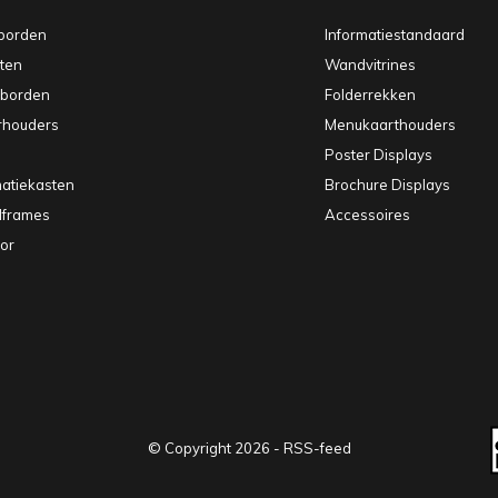
borden
Informatiestandaard
sten
Wandvitrines
pborden
Folderrekken
rhouders
Menukaarthouders
Poster Displays
matiekasten
Brochure Displays
elframes
Accessoires
or
© Copyright
2026
-
RSS-feed