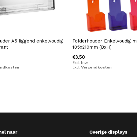
uder A5 liggend enkelvoudig
Folderhouder Enkelvoudig m
rant
105x210mm (BxH)
€3,50
Excl. btw
endkosten
Excl.
Verzendkosten
nel naar
Overige displays