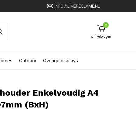
INFO@LIMERECLAME.NL
0
winkelwagen
frames
Outdoor
Overige displays
rhouder Enkelvoudig A4
97mm (BxH)