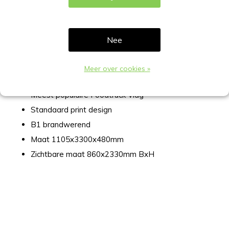
Foodtruck Vlag complete set
gebruiksklaar
Nee
Complete Foodtruck Vlag set met print en water
tank voet
Meer over cookies »
Print diverse food keuzes
Meest populaire Foodtruck Vlag
Standaard print design
B1 brandwerend
Maat 1105x3300x480mm
Zichtbare maat 860x2330mm BxH