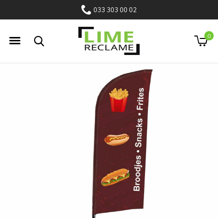
033 303 00 02
0