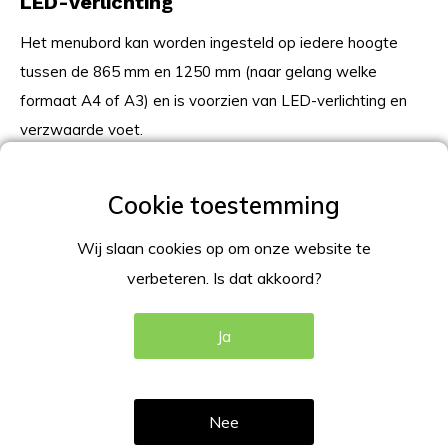
LED-verlichting
Het menubord kan worden ingesteld op iedere hoogte
tussen de 865 mm en 1250 mm (naar gelang welke
formaat A4 of A3) en is voorzien van LED-verlichting en
verzwaarde voet.
Flexibel menubord LED flexibel
telescopisch in A4 of A3
Wij slaan cookies op om onze website te
Dit flexibele menubord LED flexibel telescopisch in hoogte
verbeteren. Is dat akkoord?
verstelbaar is, en leverbaar in de maten A4 en A3.
Ja
Specificatie
Incl. LED verlichting;
De kliklijst is kantelbaar, en verstelbaar in landscape
Nee