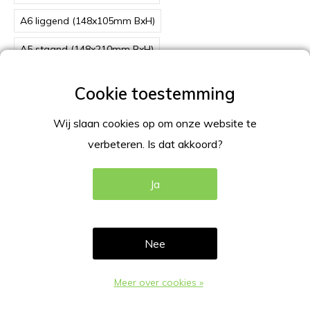
A6 liggend (148x105mm BxH)
A5 staand (148x210mm BxH)
A5 liggend (210x148mm BxH)
A4 staand (210x297mm BxH)
Wij slaan cookies op om onze website te
A4 liggend (297x210mm BxH)
verbeteren. Is dat akkoord?
Ja
TOEVOEGEN AAN WINKELWAGEN
DIRECT BETALEN
Nee
Gratis verzending
Vanaf €100,-
Meer over cookies »
Beschrijving