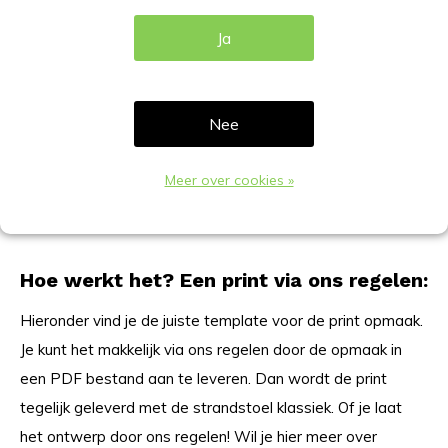
Te personaliseren met een volledige print
Ja
Nadeel / - punt:
Nee
Bij blootstelling aan direct zonlicht kunnen
sublimatieprints na verloop van tijd enigszins
Meer over cookies »
vervagen, omdat ze slechts beperkte UV-
bestendigheid hebben
Hoe werkt het? Een print via ons regelen:
Hieronder vind je de juiste template voor de print opmaak.
Je kunt het makkelijk via ons regelen door de opmaak in
een PDF bestand aan te leveren. Dan wordt de print
tegelijk geleverd met de strandstoel klassiek. Of je laat
het ontwerp door ons regelen! Wil je hier meer over