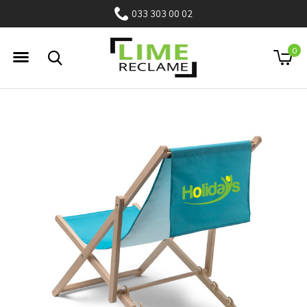
033 303 00 02
0