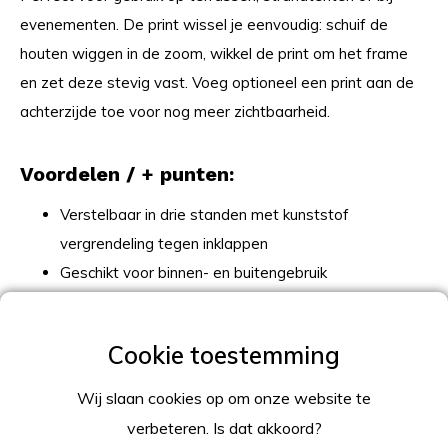
evenementen. De print wissel je eenvoudig: schuif de
houten wiggen in de zoom, wikkel de print om het frame
en zet deze stevig vast. Voeg optioneel een print aan de
achterzijde toe voor nog meer zichtbaarheid.
Voordelen / + punten:
Verstelbaar in drie standen met kunststof
vergrendeling tegen inklappen
Geschikt voor binnen- en buitengebruik
Inclusief 2 houten wiggen voor het eenvoudig
wisselen van de print
Stevig en inklapbaar – belastbaar tot 110 kg
Klassieke strandstoel voor een voordelige prijs
Wij slaan cookies op om onze website te
Gemaakt van hoogwaardig beukenhout met
verbeteren. Is dat akkoord?
gladgeschuurde afwerking