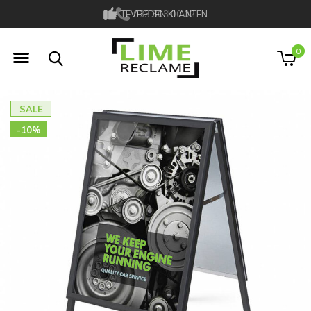
TEVREDEN KLANTEN
033 303 00 02
0
SALE
-10%