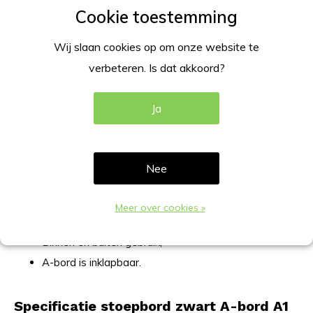
Dit stoepbord A-bord is geheel in het zwart uitgevoerd, en
zijn in de formaten A1, B2, en B1 leverbaar.
Wij slaan cookies op om onze website te
verbeteren. Is dat akkoord?
Specificatie
Materiaal aluminium in het zwart gepoedercoat;
Ja
Incl. UV anti reflex beschermfolie;
Dubbelzijdig gebruik;
Beide zeiden een zwarte kliklijst;
Nee
32mm klikprofiel;
De hoeken zijn verstek gezaagd;
Meer over cookies »
Waterproof;
Binnen en buiten gebruik;
A-bord is inklapbaar.
Specificatie stoepbord zwart A-bord A1