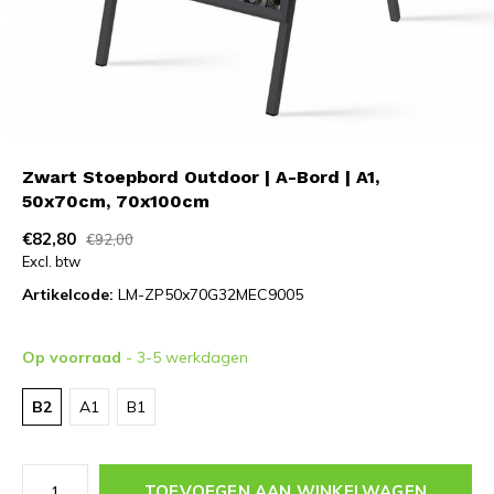
Zwart Stoepbord Outdoor | A-Bord | A1,
50x70cm, 70x100cm
€82,80
€92,00
Excl. btw
Artikelcode:
LM-ZP50x70G32MEC9005
Op voorraad
- 3-5 werkdagen
B2
A1
B1
TOEVOEGEN AAN WINKELWAGEN