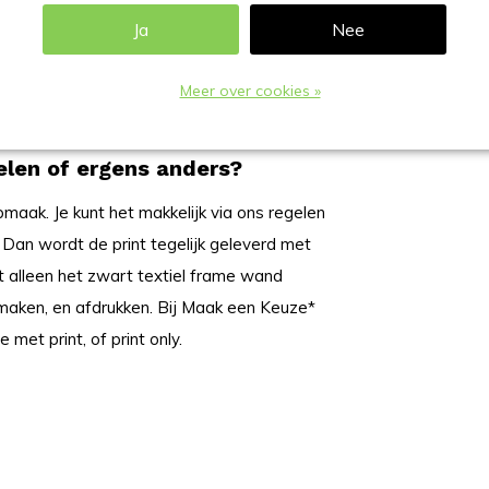
m, wij printen het ook voor jou, op aanvraag
Ja
Nee
Meer over cookies »
d.
elen of ergens anders?
pmaak. Je kunt het makkelijk via ons regelen
Dan wordt de print tegelijk geleverd met
lt alleen het zwart textiel frame wand
opmaken, en afdrukken. Bij Maak een Keuze*
 met print, of print only.