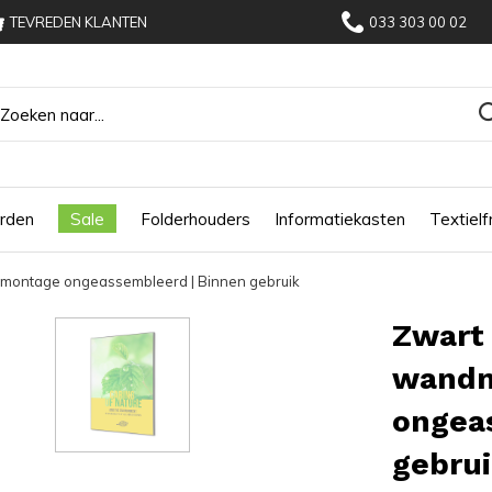
TEVREDEN KLANTEN
033 303 00 02
rden
Sale
Folderhouders
Informatiekasten
Textiel
ndmontage ongeassembleerd | Binnen gebruik
Zwart 
wand
ongea
gebru