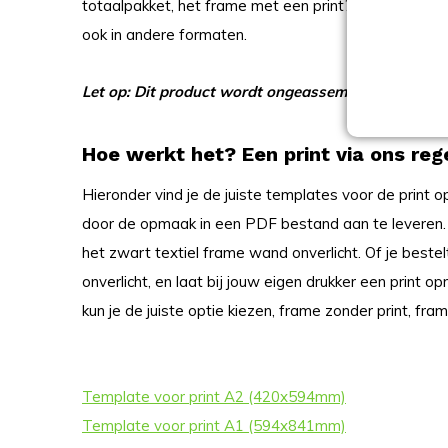
totaalpakket, het frame met een print? Geen problee
ook in andere formaten.
Let op: Dit product wordt ongeassembleerd gelever
Hoe werkt het? Een print via ons reg
Hieronder vind je de juiste templates voor de print o
door de opmaak in een PDF bestand aan te leveren. 
het zwart textiel frame wand onverlicht. Of je beste
onverlicht, en laat bij jouw eigen drukker een print 
kun je de juiste optie kiezen, frame zonder print, frame
Template voor print A2 (420x594mm)
Template voor print A1 (594x841mm)