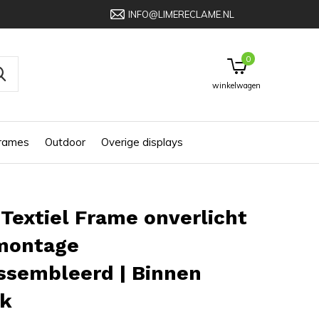
INFO@LIMERECLAME.NL
0
winkelwagen
frames
Outdoor
Overige displays
Textiel Frame onverlicht
montage
ssembleerd | Binnen
ik