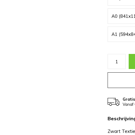
A0 (841x11
A1 (594x8
Grati
Vanaf 
Beschrijvin
Zwart Textie