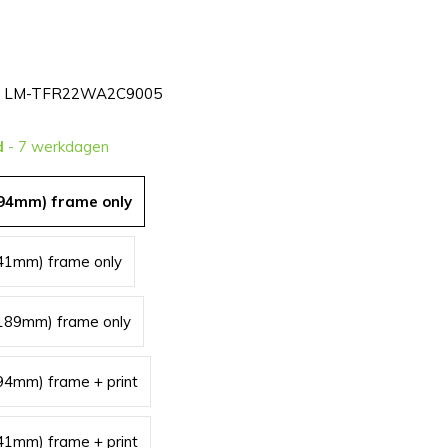
LM-TFR22WA2C9005
d
- 7 werkdagen
94mm) frame only
41mm) frame only
189mm) frame only
4mm) frame + print
1mm) frame + print