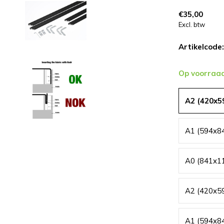
€35,00
Excl. btw
Artikelcode:
Op voorraa
A2 (420x5
A1 (594x8
A0 (841x1
A2 (420x59
A1 (594x84