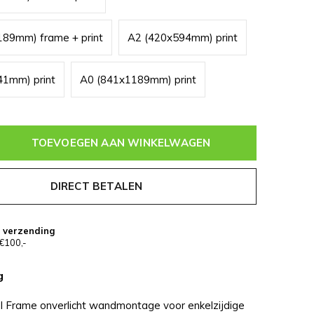
89mm) frame + print
A2 (420x594mm) print
41mm) print
A0 (841x1189mm) print
TOEVOEGEN AAN WINKELWAGEN
DIRECT BETALEN
s verzending
€100,-
g
l Frame onverlicht wandmontage voor enkelzijdige