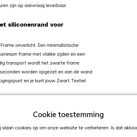
uren zijn op aanvraag leverbaar.
t siliconenrand voor
Frame onverlicht. Een minimalistische
luminium frame met vlakke zijden en een
dig transport wordt het zwarte frame
le seconden worden opgezet en aan de wand
gingspunt en je kunt jouw Zwart Textiel
n snel voor jouw nieuwe boodschap, promotie
 slaan cookies op om onze website te verbeteren. Is dat akko
g, zonder enig gereedschap. Wil je het