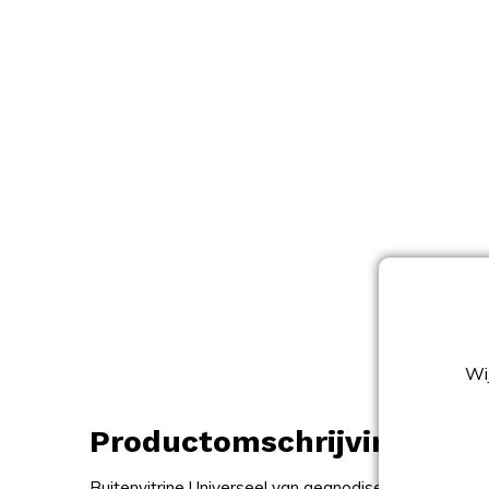
Wij
Productomschrijving
Buitenvitrine Universeel van geanodiseerd aluminiu