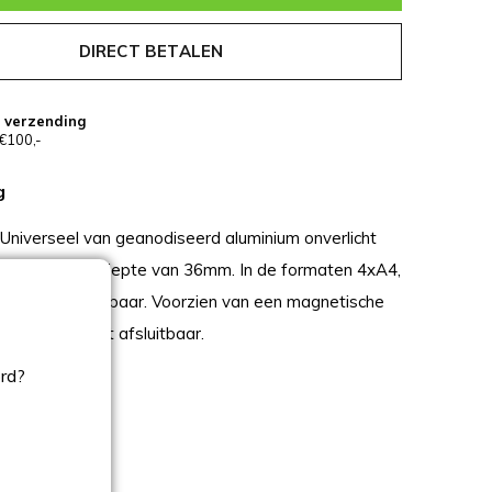
DIRECT BETALEN
s verzending
€100,-
g
 Universeel van geanodiseerd aluminium onverlicht
kbare inbouwdiepte van 36mm. In de formaten 4xA4,
n 12xA4 leverbaar. Voorzien van een magnetische
n middels slot afsluitbaar.
ord?