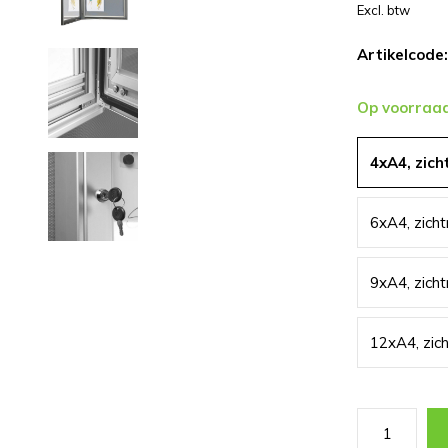
Excl. btw
Artikelcode:
Op voorraa
4xA4, zic
6xA4, zic
9xA4, zic
12xA4, zi