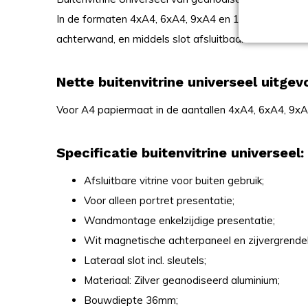
In de formaten 4xA4, 6xA4, 9xA4 en 12xA4 leverbaa
achterwand, en middels slot afsluitbaar.
Nette buitenvitrine universeel uitgev
Voor A4 papiermaat in de aantallen 4xA4, 6xA4, 9x
Specificatie buitenvitrine universeel:
Afsluitbare vitrine voor buiten gebruik;
Voor alleen portret presentatie;
Wandmontage enkelzijdige presentatie;
Wit magnetische achterpaneel en zijvergrendel
Lateraal slot incl. sleutels;
Materiaal: Zilver geanodiseerd aluminium;
Bouwdiepte 36mm;