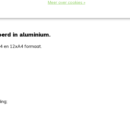
Meer over cookies »
r. Voorzien van een magnetische
oerd in aluminium.
A4 en 12xA4 formaat.
ing;