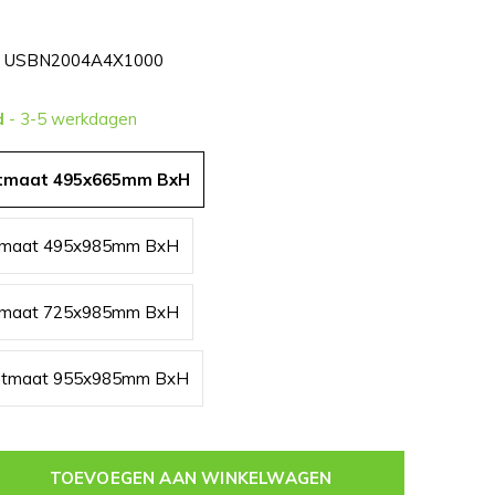
USBN2004A4X1000
d
- 3-5 werkdagen
htmaat 495x665mm BxH
htmaat 495x985mm BxH
htmaat 725x985mm BxH
chtmaat 955x985mm BxH
TOEVOEGEN AAN WINKELWAGEN