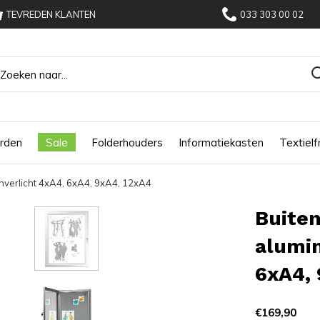
TEVREDEN KLANTEN
033 303 00 02
rden
Sale
Folderhouders
Informatiekasten
Textiel
onverlicht 4xA4, 6xA4, 9xA4, 12xA4
Buiten
alumin
6xA4, 
€169,90