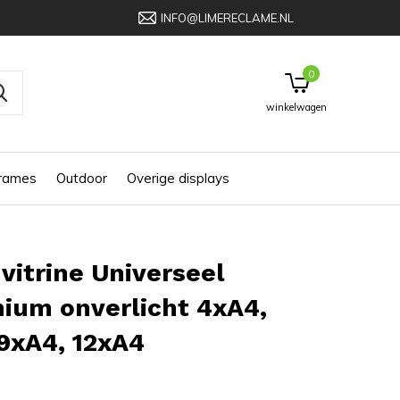
INFO@LIMERECLAME.NL
0
winkelwagen
frames
Outdoor
Overige displays
vitrine Universeel
ium onverlicht 4xA4,
9xA4, 12xA4