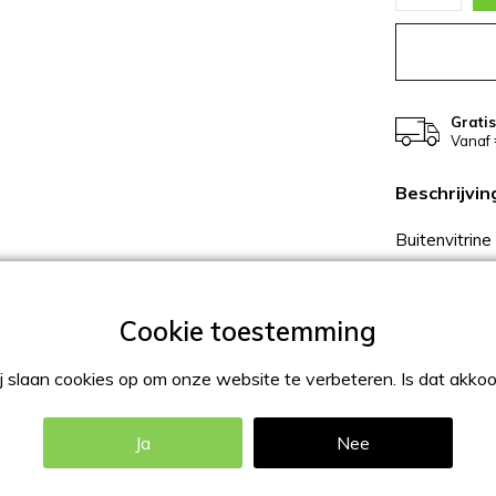
Grati
Vanaf 
Beschrijvin
Buitenvitrine
met een brui
6xA4, 9xA4 e
achterwand, e
 slaan cookies op om onze website te verbeteren. Is dat akko
Ja
Nee
m met een bruikbare inbouwdiepte van 36mm.