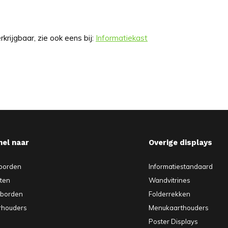
rkrijgbaar, zie ook eens bij:
Informatiekast
nel naar
Overige displays
borden
Informatiestandaard
sten
Wandvitrines
pborden
Folderrekken
rhouders
Menukaarthouders
Poster Displays