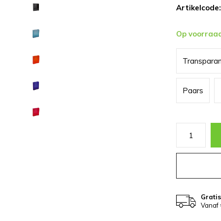
Artikelcode:
Op voorraa
Transpara
Paars
Grati
Vanaf 