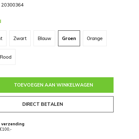
20300364
d
nt
Zwart
Blauw
Groen
Orange
Rood
TOEVOEGEN AAN WINKELWAGEN
DIRECT BETALEN
s verzending
€100,-