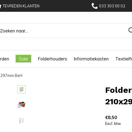
TEVREDEN KLANTEN
033 303 00 02
rden
Sale
Folderhouders
Informatiekasten
Textiel
0x297mm BxH
Folde
210x2
€8,50
Excl. btw