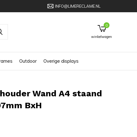
INFO@LIMERECLAME.NL
0
winkelwagen
frames
Outdoor
Overige displays
rhouder Wand A4 staand
97mm BxH