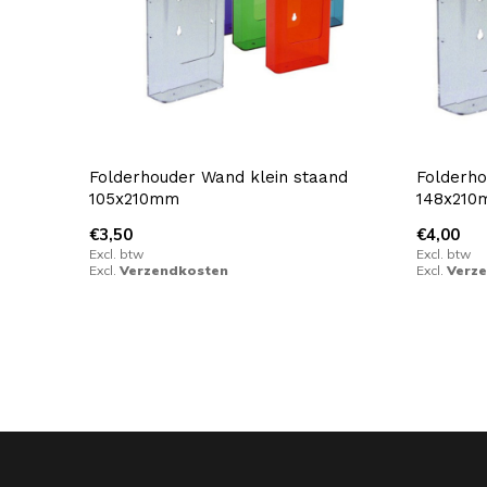
Folderhouder Wand klein staand
Folderh
105x210mm
148x21
€3,50
€4,00
Excl. btw
Excl. btw
Excl.
Verzendkosten
Excl.
Verz