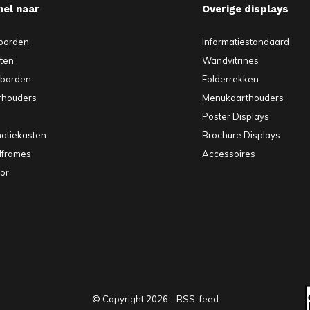
nel naar
Overige displays
borden
Informatiestandaard
sten
Wandvitrines
pborden
Folderrekken
rhouders
Menukaarthouders
Poster Displays
matiekasten
Brochure Displays
elframes
Accessoires
or
© Copyright
2026
-
RSS-feed