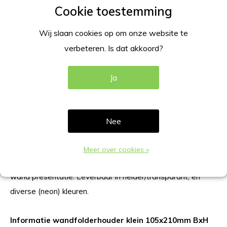
TOEVOEGEN AAN WINKELWAGEN
Wij slaan cookies op om onze website te
DIRECT BETALEN
verbeteren. Is dat akkoord?
Gratis verzending
Vanaf €100,-
Ja
Beschrijving
Nee
Productomschrijving
Gebruik deze wandfolderhouder om uw producten en
Meer over cookies »
diensten met een brochure te presenteren. Geschikt voor
wand presentatie. Leverbaar in helder/transparant, en
diverse (neon) kleuren.
Informatie wandfolderhouder klein 105x210mm BxH