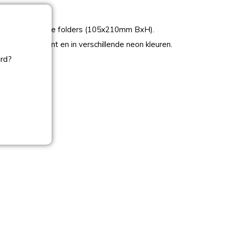
g
der voor kleine folders (105x210mm BxH).
der/transparant en in verschillende neon kleuren.
ord?