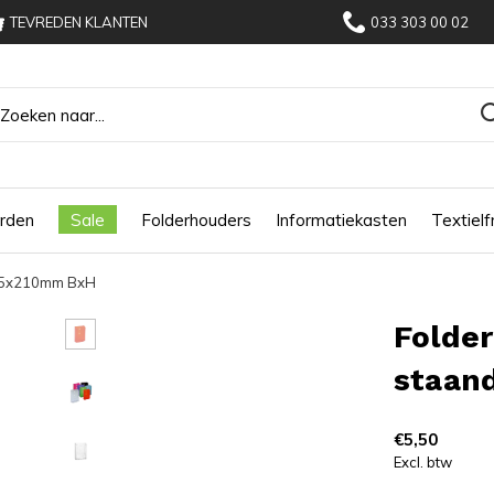
TEVREDEN KLANTEN
033 303 00 02
rden
Sale
Folderhouders
Informatiekasten
Textiel
105x210mm BxH
Folde
staan
€5,50
Excl. btw