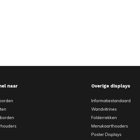
nel naar
Overige displays
borden
Informatiestandaard
sten
Wandvitrines
pborden
Folderrekken
rhouders
Menukaarthouders
Poster Displays