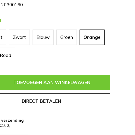
20300160
d
nt
Zwart
Blauw
Groen
Orange
Rood
TOEVOEGEN AAN WINKELWAGEN
DIRECT BETALEN
s verzending
€100,-