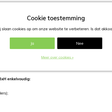
Beschrijvin
Wanfolderhou
Leverbaar hel
 slaan cookies op om onze website te verbeteren. Is dat akko
Ja
Nee
diensten met een brochure te presenteren.
Meer over cookies »
transparant, en diverse (neon) kleuren.
xH enkelvoudig:
ers);