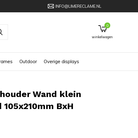
INFO@LIMERECLAME.NL
0
winkelwagen
frames
Outdoor
Overige displays
rhouder Wand klein
d 105x210mm BxH