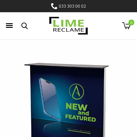
033 303 00 02
0