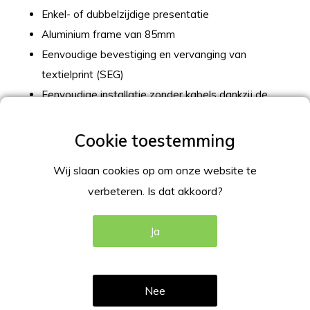
Enkel- of dubbelzijdige presentatie
Aluminium frame van 85mm
Eenvoudige bevestiging en vervanging van
textielprint (SEG)
Eenvoudige installatie zonder kabels dankzij de
interne elektrische connectors in het frame
Combineer met de Textielframe LED vouwbouw
Verlichte beursbalie met LED
Wij slaan cookies op om onze website te
Eenvoudige montage door uitklappen
verbeteren. Is dat akkoord?
Binnen gebruik
Ja
Nadelen / - punten op een rij:
Bestel je één print, dan moet de Block-Out voor de
achterzijde apart worden besteld
Nee
Niet voorzien van legplank voor opslag