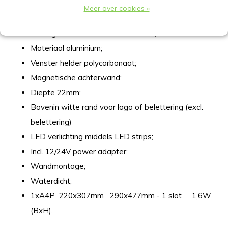
Meer over cookies »
Afsluitbaar middels slot;
Zilver geanodiseerd aluminium deur;
Materiaal aluminium;
Venster helder polycarbonaat;
Magnetische achterwand;
Diepte 22mm;
Bovenin witte rand voor logo of belettering (excl.
belettering)
LED verlichting middels LED strips;
Incl. 12/24V power adapter;
Wandmontage;
Waterdicht;
1xA4P 220x307mm 290x477mm - 1 slot 1,6W
(BxH).