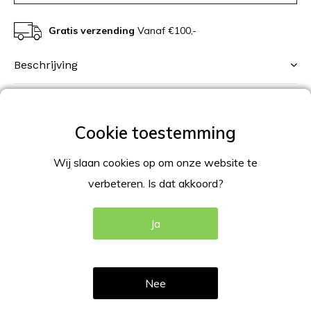
Gratis verzending
Vanaf €100,-
Beschrijving
Productomschrijving
Wandvitrine buiten voor 1xA4 in het aluminium LED verlicht
uitgevoerd, voor binnen-, en buiten gebruik.
Wij slaan cookies op om onze website te
verbeteren. Is dat akkoord?
Mooie aluminium wandvitrine met LED
verlichting
Ja
Voor 1 x A4 menu (210x297mm BxH) presentatie staand.
Nee
Specificatie wandvitrine 1xA4 LED
verlicht aluminium: