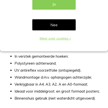
Ja
Houten kliklijst met 25mm profiel
specificaties
Nee
Breedte rand omlijsting 25mm;
Materiaal: Aluminium in houtlook uitgevoerd (Plastic
Meer over cookies »
PP / Plastic PS)
Verlies van de zichtmaat (10mm per zijde);
In verstek gemonteerde hoeken;
Polystyreen achterwand;
UV antireflex voorzetfolie (ontspiegeld);
Wandmontage d.m.v. ophangogen achterzijde;
Verkrijgbaar in A4, A3, A2, A en A0-formaat;
Ideaal voor middelgroot, en groot formaat posters;
Binnenshuis gebruik (niet waterdicht uitgevoerd).