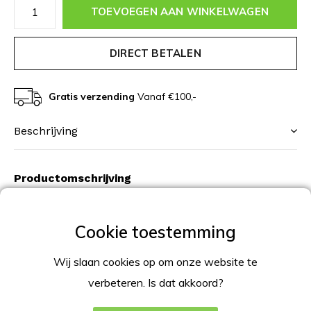
TOEVOEGEN AAN WINKELWAGEN
DIRECT BETALEN
Gratis verzending
Vanaf €100,-
Beschrijving
Productomschrijving
Kliklijst hout look, in 25mm profiel breedte. Een slank
aluminium rand in houtlook met een anti-reflecterende
voorplaat zetten jouw poster in de spotlight. Wissel je
Wij slaan cookies op om onze website te
boodschap in een paar seconden en geniet van een
verbeteren. Is dat akkoord?
display die lang meegaat. Stijlvol, praktisch en opvallend,
dé ultieme oplossing voor elke binnenruimte!