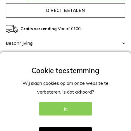
DIRECT BETALEN
Gratis verzending
Vanaf €100,-
Beschrijving
Productomschrijving
Kliklijst in de kleur blauw met een mooi elegante
afgewerkte rand, in verstek hoeken.
Wij slaan cookies op om onze website te
verbeteren. Is dat akkoord?
Blauwe kliklijst met 25mm profiel
specificaties
Ja
Breedte rand omlijsting 25mm;
Aluminium in blauw gepoedercoat;