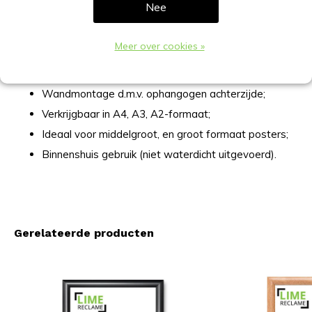
Nee
Verlies van de zichtmaat (10mm per zijde);
In verstek gemonteerde hoeken;
Meer over cookies »
Polystyreen achterwand;
UV antireflex voorzetfolie (ontspiegeld);
Wandmontage d.m.v. ophangogen achterzijde;
Verkrijgbaar in A4, A3, A2-formaat;
Ideaal voor middelgroot, en groot formaat posters;
Binnenshuis gebruik (niet waterdicht uitgevoerd).
Gerelateerde producten