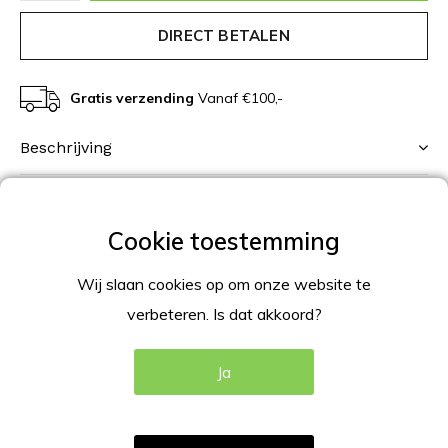
DIRECT BETALEN
Gratis verzending
Vanaf €100,-
Beschrijving
Productomschrijving
Kliklijst in de kleur blauw met een mooi elegante
afgewerkte rand, in verstek hoeken.
Wij slaan cookies op om onze website te
verbeteren. Is dat akkoord?
Blauwe kliklijst met 25mm profiel
specificaties
Ja
Breedte rand omlijsting 25mm;
Aluminium in blauw gepoedercoat;