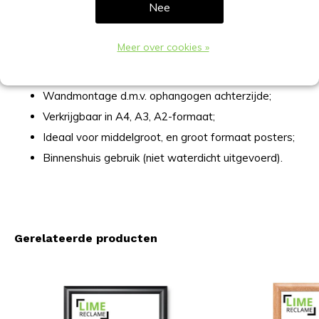
Nee
Verlies van de zichtmaat (10mm per zijde);
In verstek gemonteerde hoeken;
Meer over cookies »
Polystyreen achterwand;
UV antireflex voorzetfolie (ontspiegeld);
Wandmontage d.m.v. ophangogen achterzijde;
Verkrijgbaar in A4, A3, A2-formaat;
Ideaal voor middelgroot, en groot formaat posters;
Binnenshuis gebruik (niet waterdicht uitgevoerd).
Gerelateerde producten