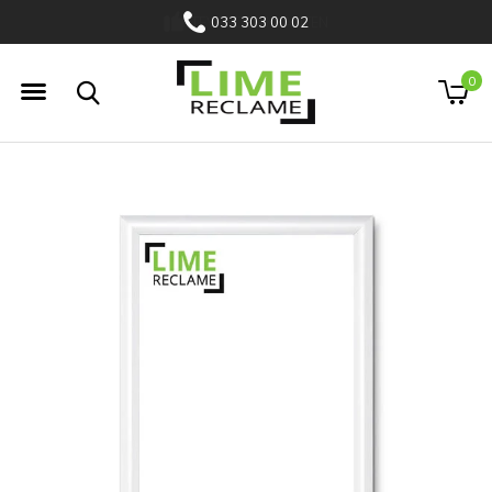
033 303 00 02
0