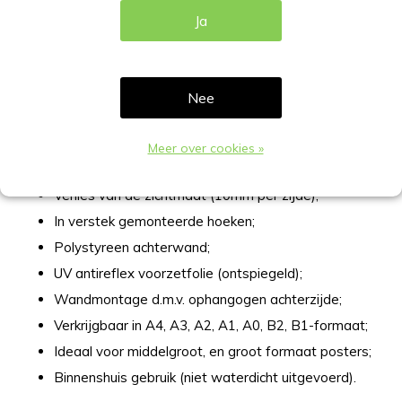
specificaties
Ja
Kliklijst in de kleur wit met een mooi elegante afgewerkte
rand, in verstek hoeken. Meer specificaties van deze
kliklijst:
Nee
Breedte rand omlijsting 25mm;
Meer over cookies »
Aluminium in wit gepoedercoat RAL-9003;
Verlies van de zichtmaat (10mm per zijde);
In verstek gemonteerde hoeken;
Polystyreen achterwand;
UV antireflex voorzetfolie (ontspiegeld);
Wandmontage d.m.v. ophangogen achterzijde;
Verkrijgbaar in A4, A3, A2, A1, A0, B2, B1-formaat;
Ideaal voor middelgroot, en groot formaat posters;
Binnenshuis gebruik (niet waterdicht uitgevoerd).