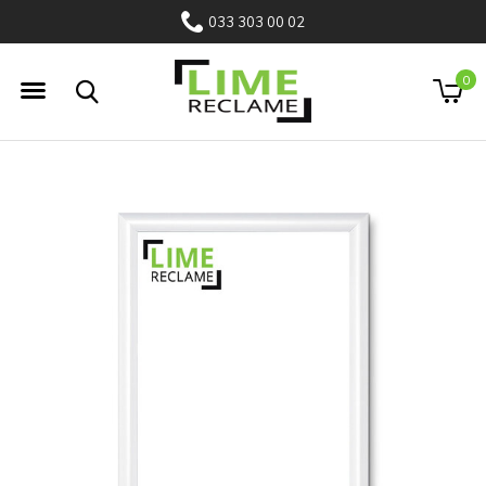
033 303 00 02
0