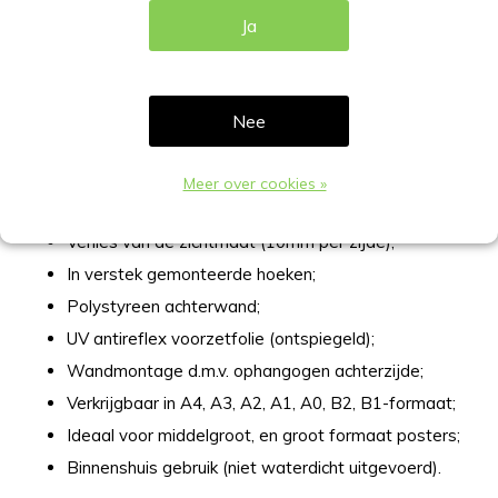
specificaties
Ja
Kliklijst in de kleur wit met een mooi elegante afgewerkte
rand, in verstek hoeken. Meer specificaties van deze
kliklijst:
Nee
Breedte rand omlijsting 25mm;
Meer over cookies »
Aluminium in wit gepoedercoat RAL-9003;
Verlies van de zichtmaat (10mm per zijde);
In verstek gemonteerde hoeken;
Polystyreen achterwand;
UV antireflex voorzetfolie (ontspiegeld);
Wandmontage d.m.v. ophangogen achterzijde;
Verkrijgbaar in A4, A3, A2, A1, A0, B2, B1-formaat;
Ideaal voor middelgroot, en groot formaat posters;
Binnenshuis gebruik (niet waterdicht uitgevoerd).