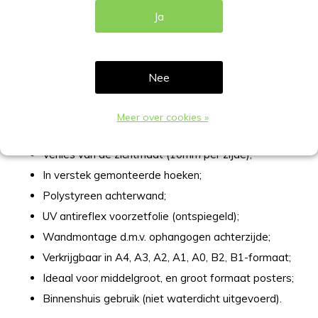
specificaties
Ja
Kliklijst in het zwart met een mooi elegante afgewerkte
rand, in verstek hoeken. Meer specificaties van deze
kliklijst:
Nee
Breedte rand omlijsting 25mm;
Meer over cookies »
Aluminium in zwart gepoedercoat;
Verlies van de zichtmaat (10mm per zijde);
In verstek gemonteerde hoeken;
Polystyreen achterwand;
UV antireflex voorzetfolie (ontspiegeld);
Wandmontage d.m.v. ophangogen achterzijde;
Verkrijgbaar in A4, A3, A2, A1, A0, B2, B1-formaat;
Ideaal voor middelgroot, en groot formaat posters;
Binnenshuis gebruik (niet waterdicht uitgevoerd).