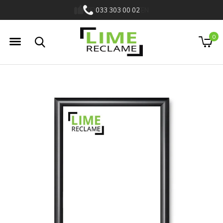
033 303 00 02
0