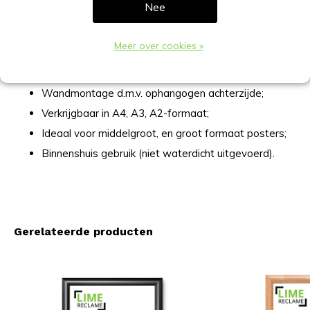
Nee
Verlies van de zichtmaat (10mm per zijde);
In verstek gemonteerde hoeken;
Meer over cookies »
Polystyreen achterwand;
UV antireflex voorzetfolie (ontspiegeld);
Wandmontage d.m.v. ophangogen achterzijde;
Verkrijgbaar in A4, A3, A2-formaat;
Ideaal voor middelgroot, en groot formaat posters;
Binnenshuis gebruik (niet waterdicht uitgevoerd).
Gerelateerde producten